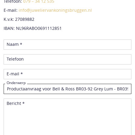
Telefoon:
079 – 34 12 535
E-mail:
info@juweliervankoningsbruggen.nl
K.v.k: 27089882
IBAN: NL96RABO0691112851
Naam *
Telefoon
E-mail *
Onderwerp
Bericht *