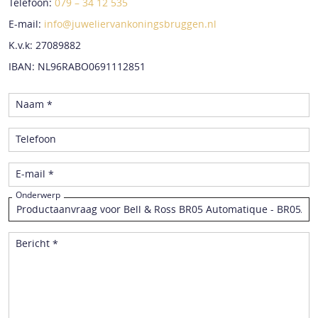
Telefoon:
079 – 34 12 535
E-mail:
info@juweliervankoningsbruggen.nl
K.v.k: 27089882
IBAN: NL96RABO0691112851
Naam *
Telefoon
E-mail *
Onderwerp
Bericht *