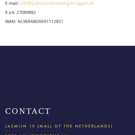
E-mail:
info@juweliervankoningsbruggen.nl
K.v.k: 27089882
IBAN: NL96RABO0691112851
CONTACT
JASMIJN 19 (MALL OF THE NETHERLANDS)