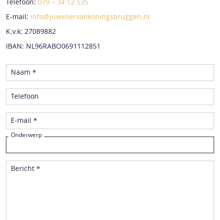
Telefoon:
079 – 34 12 535
E-mail:
info@juweliervankoningsbruggen.nl
K.v.k: 27089882
IBAN: NL96RABO0691112851
Naam *
Telefoon
E-mail *
Onderwerp
Bericht *