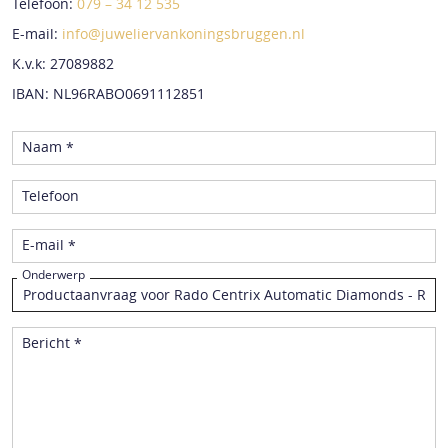
Telefoon:
079 – 34 12 535
E-mail:
info@juweliervankoningsbruggen.nl
K.v.k: 27089882
IBAN: NL96RABO0691112851
Naam *
Telefoon
E-mail *
Onderwerp
Bericht *