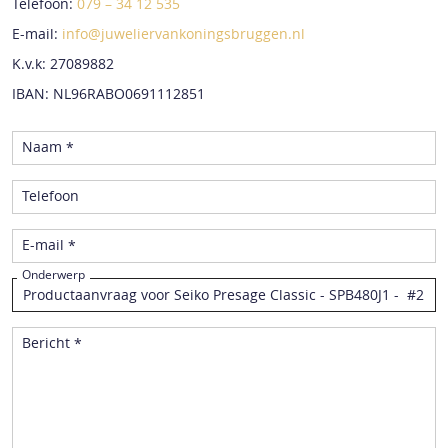
Telefoon:
079 – 34 12 535
E-mail:
info@juweliervankoningsbruggen.nl
K.v.k: 27089882
IBAN: NL96RABO0691112851
Naam *
Telefoon
E-mail *
Onderwerp
Bericht *