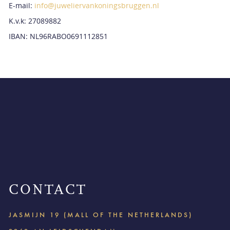
E-mail:
info@juweliervankoningsbruggen.nl
K.v.k: 27089882
IBAN: NL96RABO0691112851
CONTACT
JASMIJN 19 (MALL OF THE NETHERLANDS)