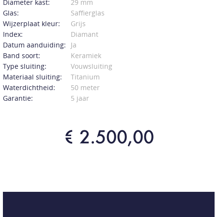
Diameter kast:
29 mm
Glas:
Saffierglas
Wijzerplaat kleur:
Grijs
Index:
Diamant
Datum aanduiding:
Ja
Band soort:
Keramiek
Type sluiting:
Vouwsluiting
Materiaal sluiting:
Titanium
Waterdichtheid:
50 meter
Garantie:
5 jaar
€ 2.500,00