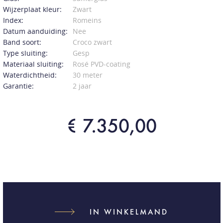
Wijzerplaat kleur:
Zwart
Index:
Romeins
Datum aanduiding:
Nee
Band soort:
Croco zwart
Type sluiting:
Gesp
Materiaal sluiting:
Rosé PVD-coating
Waterdichtheid:
30 meter
Garantie:
2 jaar
€ 7.350,00
IN WINKELMAND