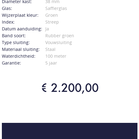
Diameter kast:
38 mm
Glas:
Saffierglas
Wijzerplaat kleur:
Groen
Index:
Streep
Datum aanduiding:
Ja
Band soort:
Rubber groen
Type sluiting:
Vouwsluiting
Materiaal sluiting:
Staal
Waterdichtheid:
100 meter
Garantie:
5 jaar
€ 2.200,00