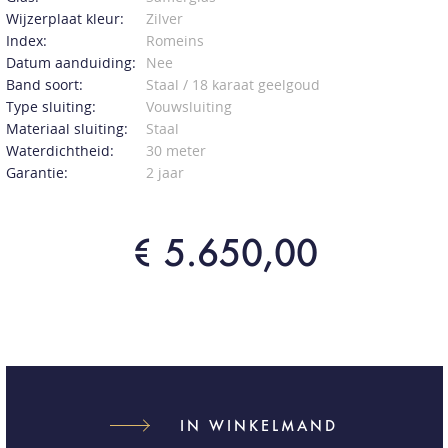
Wijzerplaat kleur:
Zilver
Index:
Romeins
Datum aanduiding:
Nee
Band soort:
Staal / 18 karaat geelgoud
Type sluiting:
Vouwsluiting
Materiaal sluiting:
Staal
Waterdichtheid:
30 meter
Garantie:
2 jaar
€ 5.650,00
IN WINKELMAND