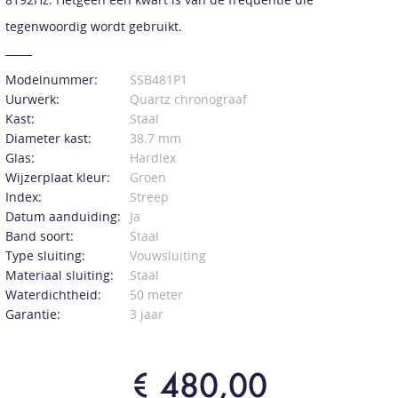
tegenwoordig wordt gebruikt.
Modelnummer:
SSB481P1
Uurwerk:
Quartz chronograaf
Kast:
Staal
Diameter kast:
38.7 mm
Glas:
Hardlex
Wijzerplaat kleur:
Groen
Index:
Streep
Datum aanduiding:
Ja
Band soort:
Staal
Type sluiting:
Vouwsluiting
Materiaal sluiting:
Staal
Waterdichtheid:
50 meter
Garantie:
3 jaar
€ 480,00