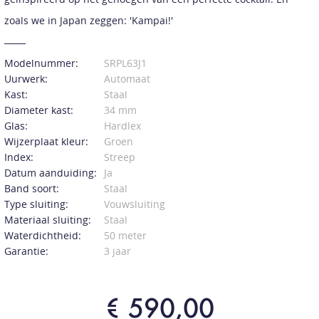
zoals we in Japan zeggen: 'Kampai!'
Modelnummer:
SRPL63J1
Uurwerk:
Automaat
Kast:
Staal
Diameter kast:
34 mm
Glas:
Hardlex
Wijzerplaat kleur:
Groen
Index:
Streep
Datum aanduiding:
Ja
Band soort:
Staal
Type sluiting:
Vouwsluiting
Materiaal sluiting:
Staal
Waterdichtheid:
50 meter
Garantie:
3 jaar
€ 590,00