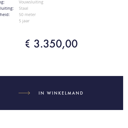
ng:
Vouwsluiting
luiting:
Staal
heid:
50 meter
5 jaar
€ 3.350,00
IN WINKELMAND