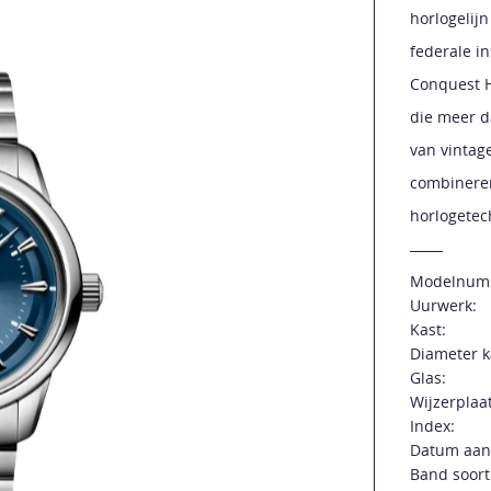
horlogelij
federale i
Conquest H
die meer d
van vintag
combineren
horlogetec
Modelnum
Uurwerk:
Kast:
Diameter k
Glas:
Wijzerplaat
Index:
Datum aan
Band soort