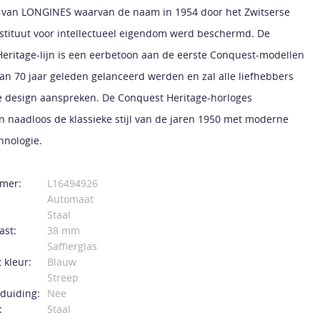
n van LONGINES waarvan de naam in 1954 door het Zwitserse
nstituut voor intellectueel eigendom werd beschermd. De
eritage-lijn is een eerbetoon aan de eerste Conquest-modellen
an 70 jaar geleden gelanceerd werden en zal alle liefhebbers
e design aanspreken. De Conquest Heritage-horloges
 naadloos de klassieke stijl van de jaren 1950 met moderne
hnologie.
mer:
L16494926
Automaat
Staal
ast:
38 mm
Saffierglas
 kleur:
Blauw
Streep
duiding:
Nee
:
Staal