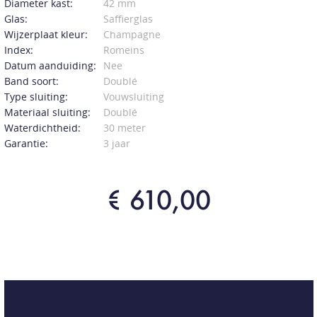
Diameter kast:
42 mm
Glas:
Saffierglas
Wijzerplaat kleur:
Champagne
Index:
Romeins
Datum aanduiding:
Nee
Band soort:
Doublé
Type sluiting:
Vouwsluiting
Materiaal sluiting:
Doublé
Waterdichtheid:
30 meter
Garantie:
3 jaar
€ 610,00