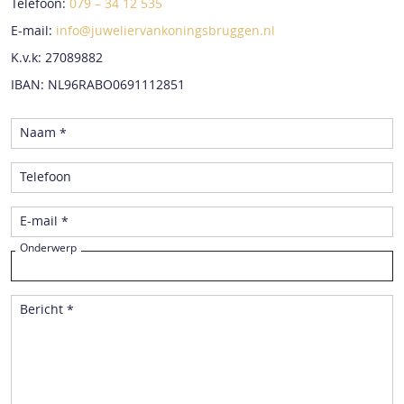
Telefoon:
079 – 34 12 535
E-mail:
info@juweliervankoningsbruggen.nl
K.v.k: 27089882
IBAN: NL96RABO0691112851
Naam *
Telefoon
E-mail *
Onderwerp
Bericht *