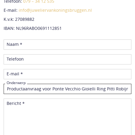
Telefoon:
079 – 34 12 535
E-mail:
info@juweliervankoningsbruggen.nl
K.v.k: 27089882
IBAN: NL96RABO0691112851
Naam *
Telefoon
E-mail *
Onderwerp
Bericht *