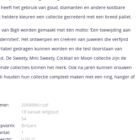
 heeft het gebruik van goud, diamanten en andere kostbare
 heldere kleuren een collectie gecreëerd met een breed pallet.
 van Bigli worden gemaakt met één motto: ‘Een toewijding aan
oderniteit’. Het ontwerpen en creëren van juwelen die verfijnd
ortabel gedragen kunnen worden en die test doorstaan van
d. De Sweety, Mini Sweety, Cocktail en Moon collectie zijn de
nde collecties binnen het merk. Ook na jaren kunnen vrouwen
gli houden hun collectie compleet maken met een ring, hanger of
mer:
20R88Wcrzaf
18 karaat witgoud
54
jpvorm:
Briljant
ntal:
1
wicht:
0.02 ct.