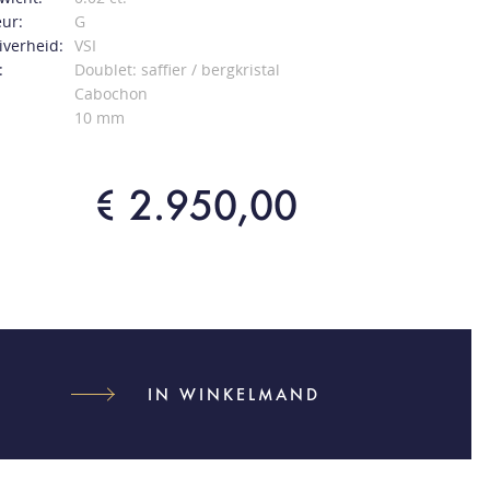
ur:
G
verheid:
VSI
:
Doublet: saffier / bergkristal
Cabochon
10 mm
€ 2.950,00
IN WINKELMAND