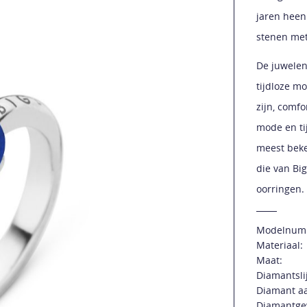
jaren heen
stenen met
De juwelen
tijdloze m
zijn, comf
mode en tij
meest beke
die van Bi
oorringen.
Modelnum
Materiaal:
Maat:
Diamantsli
Diamant aa
Diamantge