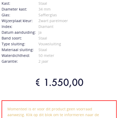
Kast:
Staal
Diameter kast:
34 mm
Glas:
Saffierglas
Wijzerplaat kleur:
Zwart parelmoer
Index:
Diamant
Datum aanduiding:
Ja
Band soort:
Staal
Type sluiting:
Vouwsluiting
Materiaal sluiting:
Staal
Waterdichtheid:
50 meter
Garantie:
2 jaar
€ 1.550,00
Momenteel is er voor dit product geen voorraad
aanwezig. Klik op dit blok om te informeren naar de