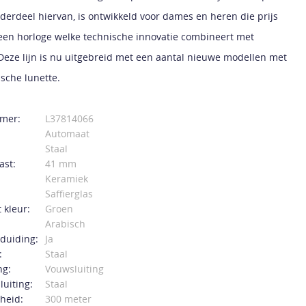
nderdeel hiervan, is ontwikkeld voor dames en heren die prijs
 een horloge welke technische innovatie combineert met
 Deze lijn is nu uitgebreid met een aantal nieuwe modellen met
sche lunette.
mer:
L37814066
Automaat
Staal
ast:
41 mm
Keramiek
Saffierglas
 kleur:
Groen
Arabisch
duiding:
Ja
:
Staal
ng:
Vouwsluiting
luiting:
Staal
heid:
300 meter