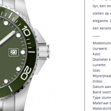
lijn, een o
stellen op
elegantie.
een kerami
Modelnum
Uurwerk:
Kast:
Diameter k
Lunette:
Glas:
Wijzerplaat
Index:
Datum aan
Band soort
Type sluiti
Materiaal s
Waterdicht