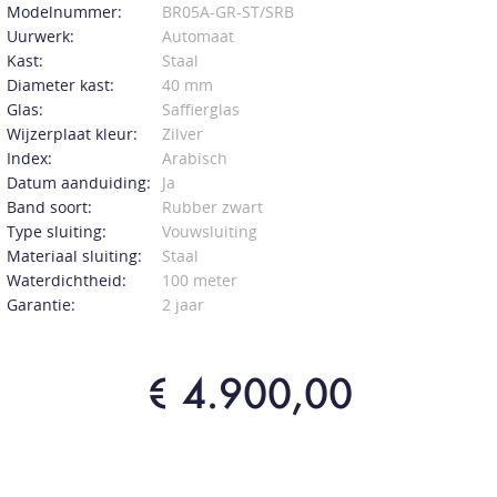
Modelnummer:
BR05A-GR-ST/SRB
Uurwerk:
Automaat
Kast:
Staal
Diameter kast:
40 mm
Glas:
Saffierglas
Wijzerplaat kleur:
Zilver
Index:
Arabisch
Datum aanduiding:
Ja
Band soort:
Rubber zwart
Type sluiting:
Vouwsluiting
Materiaal sluiting:
Staal
Waterdichtheid:
100 meter
Garantie:
2 jaar
€ 4.900,00