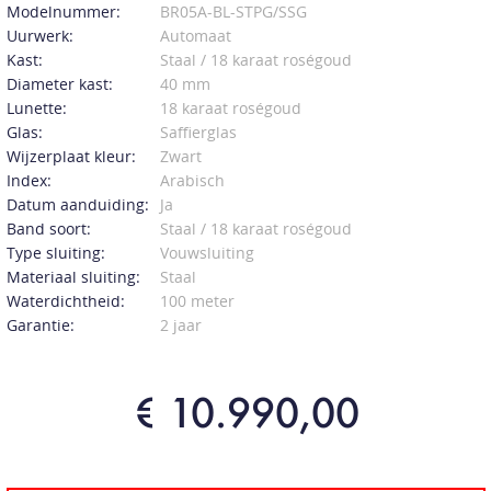
Modelnummer:
BR05A-BL-STPG/SSG
Uurwerk:
Automaat
Kast:
Staal / 18 karaat roségoud
Diameter kast:
40 mm
Lunette:
18 karaat roségoud
Glas:
Saffierglas
Wijzerplaat kleur:
Zwart
Index:
Arabisch
Datum aanduiding:
Ja
Band soort:
Staal / 18 karaat roségoud
Type sluiting:
Vouwsluiting
Materiaal sluiting:
Staal
Waterdichtheid:
100 meter
Garantie:
2 jaar
€ 10.990,00