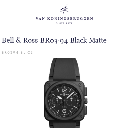
Bell & Ross BR03-94 Black Matte
BR0394-BL-CE