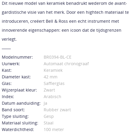
Dit nieuwe model van keramiek benadrukt wederom de avant-
gardistische visie van het merk. Door een hightech materiaal te
introduceren, creëert Bell & Ross een echt instrument met
innoverende eigenschappen: een icoon dat de tijdsgrenzen
verlegt.
Modelnummer:
BR0394-BL-CE
Uurwerk:
Automaat chronograaf
Kast:
Keramiek
Diameter kast:
42 mm
Glas:
Saffierglas
Wijzerplaat kleur:
Zwart
Index:
Arabisch
Datum aanduiding:
Ja
Band soort:
Rubber zwart
Type sluiting:
Gesp
Materiaal sluiting:
Staal
Waterdichtheid:
100 meter