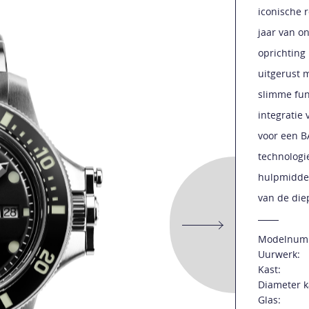
iconische 
jaar van o
oprichting
uitgerust 
slimme fun
integratie
voor een 
technologi
hulpmiddel
van de die
Modelnum
Uurwerk:
Kast:
Diameter k
Glas: