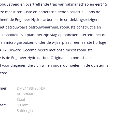
robuustheid en overtreffende trap van vakmanschap en eert 15
nze meest robuuste en onderscheidende collectie. Sinds de
 heeft de Engineer Hydrocarbon-serie ontdekkingsreizigers
met betrouwbare betrouwbaarheid, robuuste constructie en
ctionaliteit. Nu plant het zijn vlag op onbekend terrein met de
 van micro-gasbuizen onder de wijzerplaat - een eerste horloge
BALL-uurwerk. Gecombineerd met onze meest robuuste
e is de Engineer Hydrocarbon Original een onmisbaar
 voor diegenen die zich willen onderdompelen in de duisternis
pzee.
mer:
DM2118B-SCJ-BK
Automaat COSC
Staal
ast:
40 mm
Saffierglas