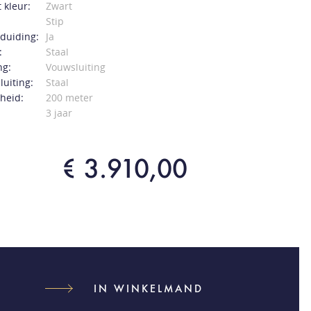
 kleur:
Zwart
Stip
duiding:
Ja
:
Staal
ng:
Vouwsluiting
luiting:
Staal
heid:
200 meter
3 jaar
€ 3.910,00
IN WINKELMAND