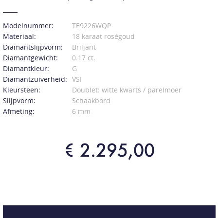
Modelnummer:
TE9226WQP
Materiaal:
18 karaat roségoud
Diamantslijpvorm:
Briljant
Diamantgewicht:
0.17 ct.
Diamantkleur:
G
Diamantzuiverheid:
VSI
Kleursteen:
Doublet: witte kwarts / parelmoer
Slijpvorm:
Schaakbord
Afmeting:
6 mm
€ 2.295,00