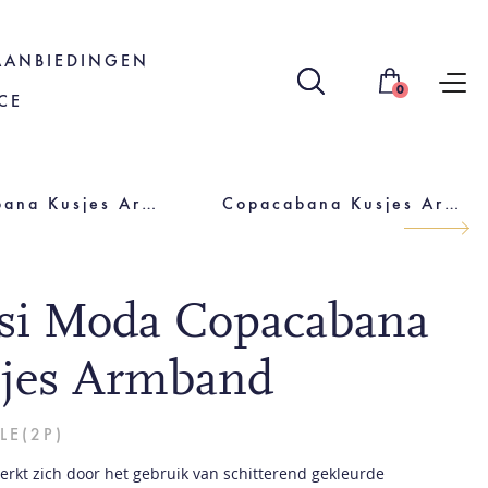
AANBIEDINGEN
0
CE
Copacabana Kusjes Armband
Copacabana Kusjes Armband
isi Moda Copacabana
jes Armband
LE(2P)
merkt zich door het gebruik van schitterend gekleurde