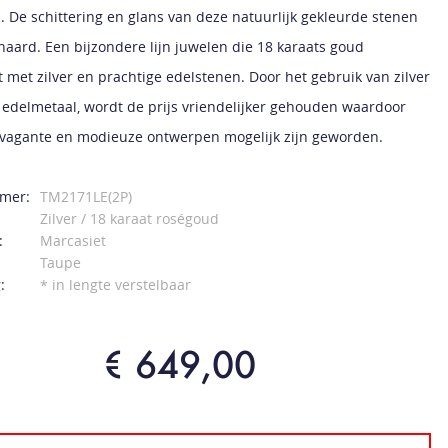
. De schittering en glans van deze natuurlijk gekleurde stenen
naard. Een bijzondere lijn juwelen die 18 karaats goud
 met zilver en prachtige edelstenen. Door het gebruik van zilver
 edelmetaal, wordt de prijs vriendelijker gehouden waardoor
vagante en modieuze ontwerpen mogelijk zijn geworden.
mer:
TM2171LE(2P)
Zilver / 18 karaat roségoud
:
Marcasiet
Taupe
:
* in lengte verstelbaar
€ 649,00