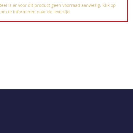
el is er voor dit product geen voorraad aanwezig. Klik op
k om te informeren naar de levertijd.