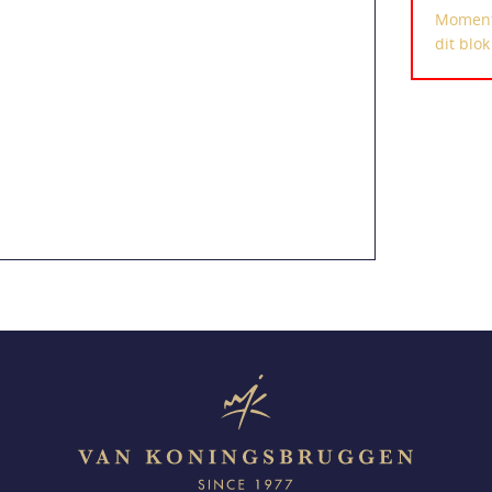
Momente
dit blo