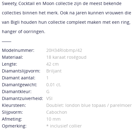
Sweety, Cocktail en Moon collectie zijn de meest bekende
collecties binnen het merk. Ook na jaren kunnen vrouwen die
van Bigli houden hun collectie compleet maken met een ring,
hanger of oorringen.
Modelnummer:
20H34Rlobmp/42
Materiaal:
18 karaat roségoud
Lengte:
42 cm
Diamantslijpvorm:
Briljant
Diamant aantal:
1
Diamantgewicht:
0.01 ct.
Diamantkleur:
G
Diamantzuiverheid:
VSI
Kleursteen:
Doublet: london blue topaas / parelmoer
Slijpvorm:
Cabochon
Afmeting:
10 mm
Opmerking:
* inclusief collier