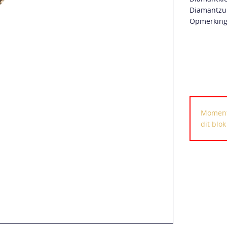
Diamantzui
Opmerking
Momente
dit blo