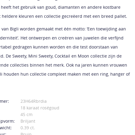
 heeft het gebruik van goud, diamanten en andere kostbare
 heldere kleuren een collectie gecreëerd met een breed pallet.
 van Bigli worden gemaakt met één motto: ‘Een toewijding aan
oderniteit’. Het ontwerpen en creëren van juwelen die verfijnd
ortabel gedragen kunnen worden en die test doorstaan van
d. De Sweety, Mini Sweety, Cocktail en Moon collectie zijn de
nde collecties binnen het merk. Ook na jaren kunnen vrouwen
gli houden hun collectie compleet maken met een ring, hanger of
mer:
23H64Rbrdia
18 karaat roségoud
45 cm
jpvorm:
Briljant
wicht:
0.39 ct.
ur:
Bruin