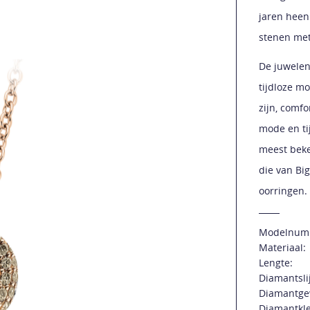
jaren heen
stenen met
De juwelen
tijdloze m
zijn, comf
mode en tij
meest beke
die van Bi
oorringen.
Modelnum
Materiaal:
Lengte:
Diamantsli
Diamantge
Diamantkle