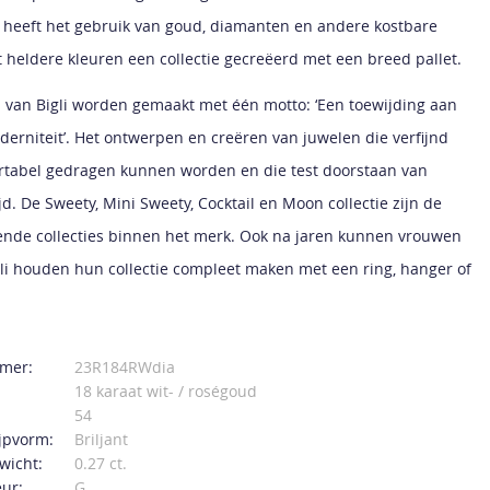
 heeft het gebruik van goud, diamanten en andere kostbare
 heldere kleuren een collectie gecreëerd met een breed pallet.
 van Bigli worden gemaakt met één motto: ‘Een toewijding aan
oderniteit’. Het ontwerpen en creëren van juwelen die verfijnd
ortabel gedragen kunnen worden en die test doorstaan van
d. De Sweety, Mini Sweety, Cocktail en Moon collectie zijn de
nde collecties binnen het merk. Ook na jaren kunnen vrouwen
gli houden hun collectie compleet maken met een ring, hanger of
mer:
23R184RWdia
18 karaat wit- / roségoud
54
jpvorm:
Briljant
wicht:
0.27 ct.
ur:
G