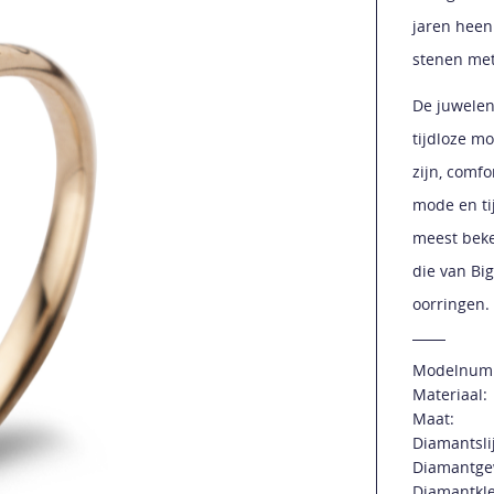
jaren heen
stenen met
De juwelen
tijdloze m
zijn, comf
mode en tij
meest beke
die van Bi
oorringen.
Modelnum
Materiaal:
Maat:
Diamantsli
Diamantge
Diamantkle