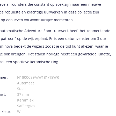
ieve allrounders die constant op zoek zijn naar een nieuwe
 de robuuste en krachtige uurwerken in deze collectie zijn
 op een leven vol avontuurlijke momenten.
automatische Adventure Sport-uurwerk heeft het kenmerkende
atroon" op de wijzerplaat. Er is een datumvenster om 3 uur
minova bedekt de wijzers zodat je de tijd kunt aflezen, waar je
je ook brengen. Het stalen horloge heeft een gekartelde lunette,
et een sportieve keramische ring.
mer:
N1800C89A/W181/18WR
Automaat
Staal
ast:
37 mm
Keramiek
Saffierglas
 kleur:
Wit