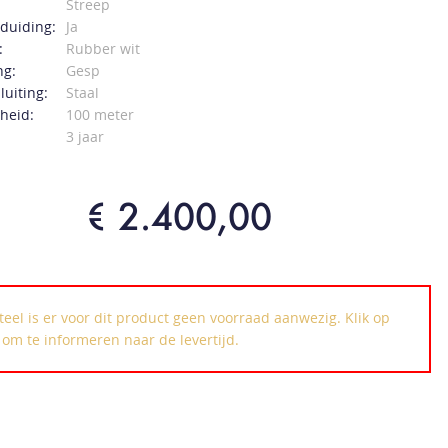
Streep
duiding:
Ja
:
Rubber wit
ng:
Gesp
luiting:
Staal
heid:
100 meter
3 jaar
€ 2.400,00
el is er voor dit product geen voorraad aanwezig. Klik op
k om te informeren naar de levertijd.