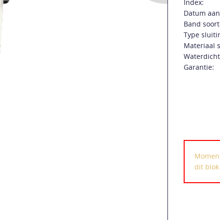
Index:
Datum aan
Band soort
Type sluiti
Materiaal s
Waterdicht
Garantie:
Momente
dit blo