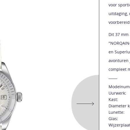
voor sport
uitdaging,
voorbereid
Dit 37 mm 
"NORQAIN-p
en Superlu
avonturen 
compleet m
Modelnum
Uurwerk:
Kast:
Diameter k
Lunette:
Glas:
Wijzerplaat