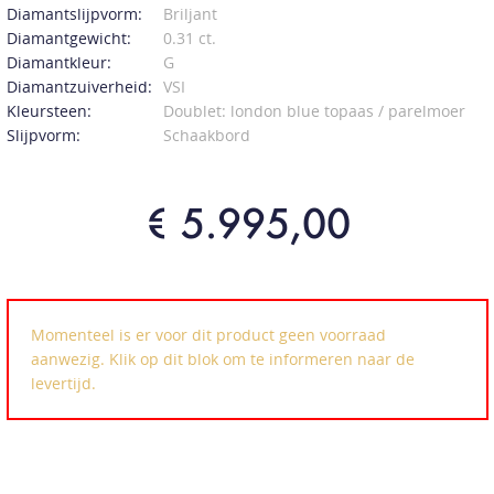
Diamantslijpvorm:
Briljant
Diamantgewicht:
0.31 ct.
Diamantkleur:
G
Diamantzuiverheid:
VSI
Kleursteen:
Doublet: london blue topaas / parelmoer
Slijpvorm:
Schaakbord
€ 5.995,00
Momenteel is er voor dit product geen voorraad
aanwezig. Klik op dit blok om te informeren naar de
levertijd.