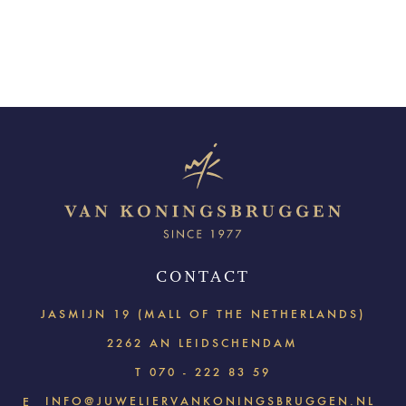
CONTACT
JASMIJN 19 (MALL OF THE NETHERLANDS)
2262 AN LEIDSCHENDAM
T
070 - 222 83 59
INFO@JUWELIERVANKONINGSBRUGGEN.NL
E