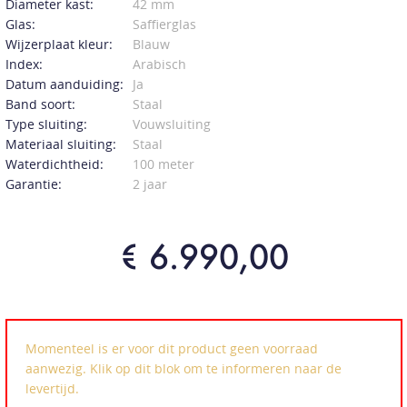
Diameter kast:
42 mm
Glas:
Saffierglas
Wijzerplaat kleur:
Blauw
Index:
Arabisch
Datum aanduiding:
Ja
Band soort:
Staal
Type sluiting:
Vouwsluiting
Materiaal sluiting:
Staal
Waterdichtheid:
100 meter
Garantie:
2 jaar
€ 6.990,00
Momenteel is er voor dit product geen voorraad
aanwezig. Klik op dit blok om te informeren naar de
levertijd.