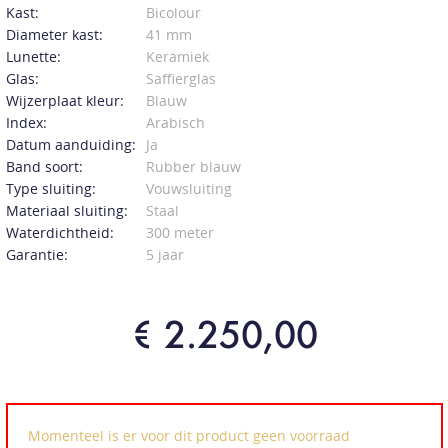
Kast:
Bicolour
Diameter kast:
41 mm
Lunette:
Keramiek
Glas:
Saffierglas
Wijzerplaat kleur:
Blauw
Index:
Arabisch
Datum aanduiding:
Ja
Band soort:
Rubber blauw
Type sluiting:
Vouwsluiting
Materiaal sluiting:
Staal
Waterdichtheid:
300 meter
Garantie:
5 jaar
€ 2.250,00
Momenteel is er voor dit product geen voorraad