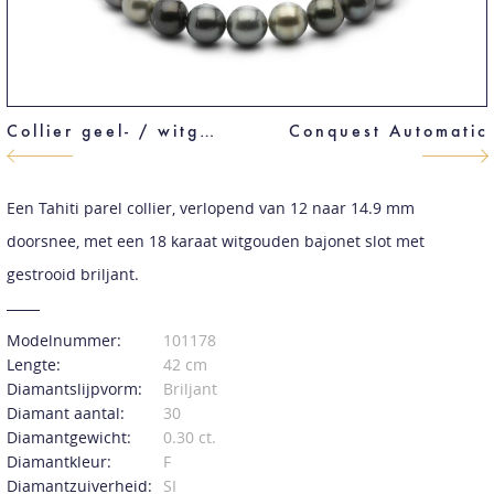
Collier geel- / witgoud
Conquest Automatic
Een Tahiti parel collier, verlopend van 12 naar 14.9 mm
doorsnee, met een 18 karaat witgouden bajonet slot met
gestrooid briljant.
Modelnummer:
101178
Lengte:
42 cm
Diamantslijpvorm:
Briljant
Diamant aantal:
30
Diamantgewicht:
0.30 ct.
Diamantkleur:
F
Diamantzuiverheid:
SI