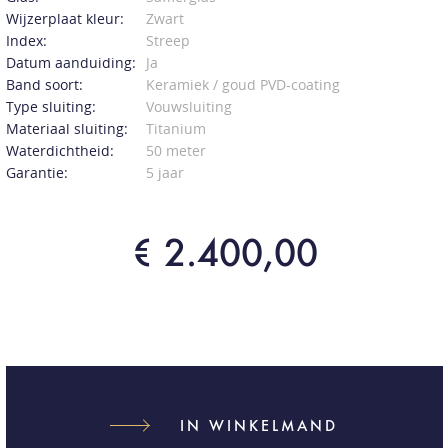
Wijzerplaat kleur:
Zwart
Index:
Streep
Datum aanduiding:
Ja
Band soort:
Keramiek / goud PVD-coating
Type sluiting:
Vouwsluiting
Materiaal sluiting:
Titanium
Waterdichtheid:
50 meter
Garantie:
5 jaar
€ 2.400,00
IN WINKELMAND