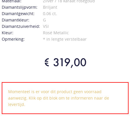
Materiaal:
Zilver / 18 karaat roségoud
Diamantslijpvorm:
Briljant
Diamantgewicht:
0.06 ct.
Diamantkleur:
G
Diamantzuiverheid:
VSI
Kleur:
Rosé Metallic
Opmerking:
* in lengte verstelbaar
€ 319,00
Momenteel is er voor dit product geen voorraad
aanwezig. Klik op dit blok om te informeren naar de
levertijd.