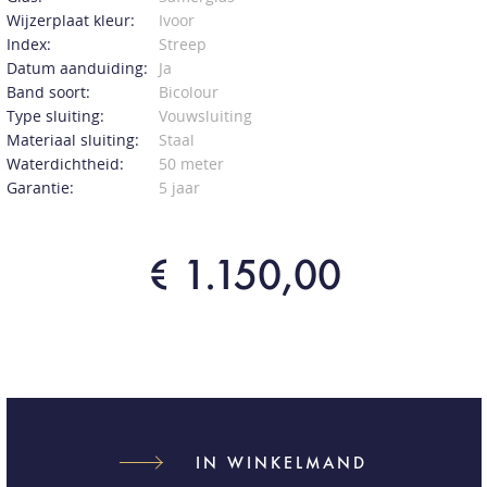
Wijzerplaat kleur:
Ivoor
Index:
Streep
Datum aanduiding:
Ja
Band soort:
Bicolour
Type sluiting:
Vouwsluiting
Materiaal sluiting:
Staal
Waterdichtheid:
50 meter
Garantie:
5 jaar
€ 1.150,00
IN WINKELMAND