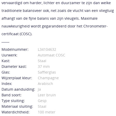
vervaardigd om harder, lichter en duurzamer te zijn dan welke
traditionele balansveer ook, net zoals de vlucht van een vliegtuig
afhangt van de fijne balans van zijn vleugels. Maximale
nauwkeurigheid wordt gegarandeerd door het Chronometer-
certificaat (COSC).
Modelnummer:
L34104632
Uurwerk:
Automaat COSC
Kast:
Staal
Diameter kast:
37 mm
Glas:
Saffierglas
Wijzerplaat kleur:
Champagne
Index:
Arabisch
Datum aanduiding:
Ja
Band soort:
Leer bruin
Type sluiting:
Gesp
Materiaal sluiting:
Staal
Waterdichtheid:
100 meter