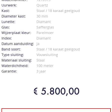
Uurwerk:
Quartz
Kast:
Staal / 18 karaat geelgoud
Diameter kast:
30 mm
Lunette:
Diamant
Glas:
Saffierglas
Wijzerplaat kleur:
Parelmoer
Index:
Diamant
Datum aanduiding:
Ja
Band soort:
Staal / 18 karaat geelgoud
Type sluiting:
Vouwsluiting
Materiaal sluiting:
Staal
Waterdichtheid:
100 meter
Garantie:
3 jaar
€ 5.800,00