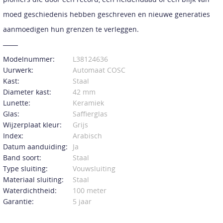
moed geschiedenis hebben geschreven en nieuwe generaties
aanmoedigen hun grenzen te verleggen.
Modelnummer:
L38124636
Uurwerk:
Automaat COSC
Kast:
Staal
Diameter kast:
42 mm
Lunette:
Keramiek
Glas:
Saffierglas
Wijzerplaat kleur:
Grijs
Index:
Arabisch
Datum aanduiding:
Ja
Band soort:
Staal
Type sluiting:
Vouwsluiting
Materiaal sluiting:
Staal
Waterdichtheid:
100 meter
Garantie:
5 jaar