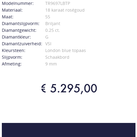
Modelnummer:
TR9697LBTP
Materiaal:
18 karaat roségoud
Maat:
55
Diamantslijpvorm:
Briljant
Diamantgewicht:
0.25 ct.
Diamantkleur:
G
Diamantzuiverheid:
VSI
Kleursteen:
London blue topaas
Slijpvorm:
Schaakbord
Afmeting:
9 mm
€ 5.295,00