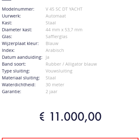
Modelnummer:
V 45 SC DT YACHT
Uurwerk:
Automaat
Kast:
Staal
Diameter kast:
44 mm x 53,7 mm
Glas:
Saffierglas
Wijzerplaat kleur:
Blauw
Index:
Arabisch
Datum aanduiding:
Ja
Band soort:
Rubber / Alligator blauw
Type sluiting:
Vouwsluiting
Materiaal sluiting:
Staal
Waterdichtheid:
30 meter
Garantie:
2 jaar
€ 11.000,00