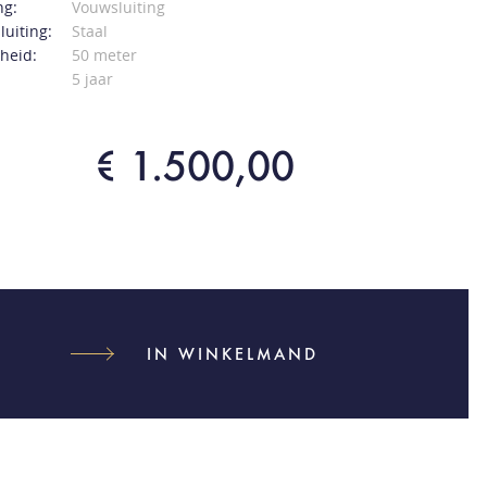
ng:
Vouwsluiting
luiting:
Staal
heid:
50 meter
5 jaar
€ 1.500,00
IN WINKELMAND