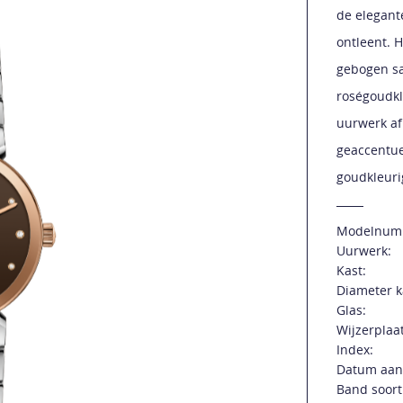
de elegant
ontleent. 
gebogen sa
roségoudkl
uurwerk af
geaccentuee
goudkleuri
Modelnum
Uurwerk:
Kast:
Diameter k
Glas:
Wijzerplaat
Index:
Datum aan
Band soort