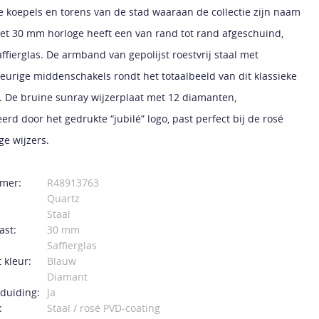
e koepels en torens van de stad waaraan de collectie zijn naam
Het 30 mm horloge heeft een van rand tot rand afgeschuind,
ffierglas. De armband van gepolijst roestvrij staal met
eurige middenschakels rondt het totaalbeeld van dit klassieke
. De bruine sunray wijzerplaat met 12 diamanten,
rd door het gedrukte “jubilé” logo, past perfect bij de rosé
ge wijzers.
mer:
R48913763
Quartz
Staal
ast:
30 mm
Saffierglas
 kleur:
Blauw
Diamant
duiding:
Ja
:
Staal / rosé PVD-coating