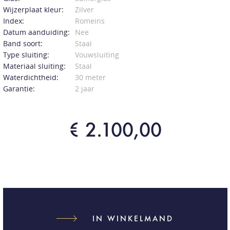
Wijzerplaat kleur:
Zilver
Index:
Romeins
Datum aanduiding:
Nee
Band soort:
Staal
Type sluiting:
Vouwsluiting
Materiaal sluiting:
Staal
Waterdichtheid:
30 meter
Garantie:
2 jaar
€ 2.100,00
IN WINKELMAND