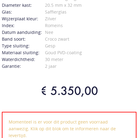
Diameter kast:
20.5 mm x 32 mm
Glas:
Saffierglas
Wijzerplaat kleur:
Zilver
Index:
Romeins
Datum aanduiding:
Nee
Band soort:
Croco zwart
Type sluiting:
Gesp
Materiaal sluiting:
Goud PVD-coating
Waterdichtheid:
30 meter
Garantie:
2 jaar
€ 5.350,00
Momenteel is er voor dit product geen voorraad
aanwezig. Klik op dit blok om te informeren naar de
levertijd.