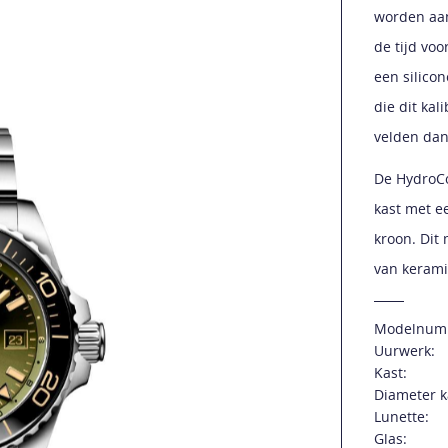
worden aa
de tijd vo
een silico
die dit ka
velden dan
De HydroCo
kast met e
kroon. Dit
van kerami
Modelnum
Uurwerk:
Kast:
Diameter k
Lunette:
Glas: