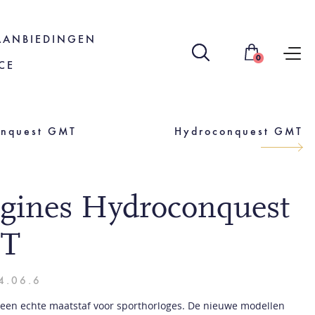
AANBIEDINGEN
0
CE
onquest GMT
Hydroconquest GMT
gines Hydroconquest
T
4.06.6
is een echte maatstaf voor sporthorloges. De nieuwe modellen