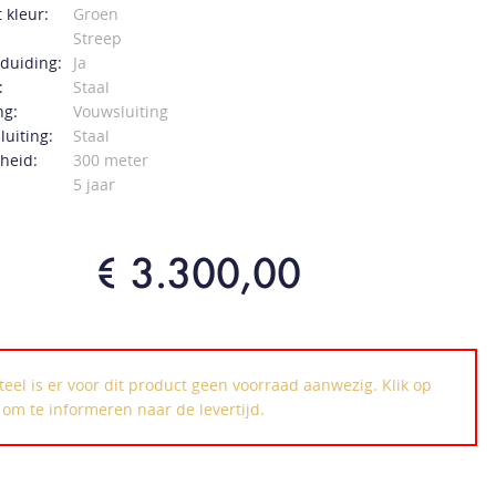
 kleur:
Groen
Streep
duiding:
Ja
:
Staal
ng:
Vouwsluiting
luiting:
Staal
heid:
300 meter
5 jaar
€ 3.300,00
el is er voor dit product geen voorraad aanwezig. Klik op
k om te informeren naar de levertijd.