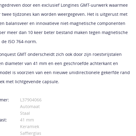
ngedreven door een exclusief Longines GMT-uurwerk waarmee
or twee tijdzones kan worden weergegeven. Het is uitgerust met
nen balansveer en innovatieve niet-magnetische componenten
liber meer dan 10 keer beter bestand maken tegen magnetische
 de ISO 764-norm.
nquest GMT onderscheidt zich ook door zijn roestvrijstalen
en diameter van 41 mm en een geschroefde achterkant en
 model is voorzien van een nieuwe unidirectionele gekerfde rand
ek met lichtgevende capsule.
mer:
L37904066
Automaat
Staal
ast:
41 mm
Keramiek
Saffierglas