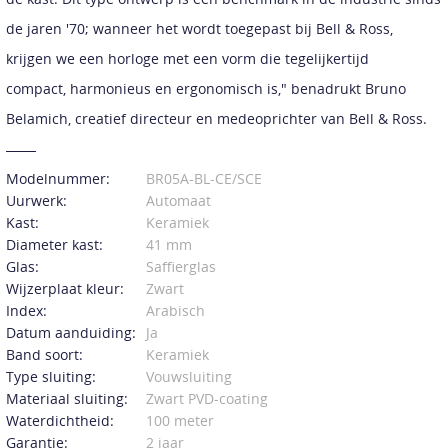
de jaren '70; wanneer het wordt toegepast bij Bell & Ross,
krijgen we een horloge met een vorm die tegelijkertijd
compact, harmonieus en ergonomisch is," benadrukt Bruno
Belamich, creatief directeur en medeoprichter van Bell & Ross.
Modelnummer:
BR05A-BL-CE/SCE
Uurwerk:
Automaat
Kast:
Keramiek
Diameter kast:
41 mm
Glas:
Saffierglas
Wijzerplaat kleur:
Zwart
Index:
Arabisch
Datum aanduiding:
Ja
Band soort:
Keramiek
Type sluiting:
Vouwsluiting
Materiaal sluiting:
Zwart PVD-coating
Waterdichtheid:
100 meter
Garantie:
2 jaar