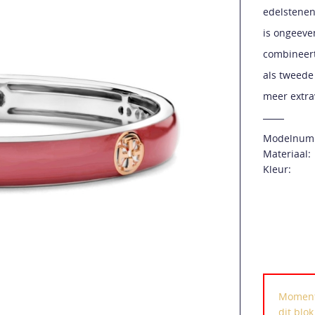
edelstenen
is ongeeve
combineert
als tweede
meer extra
Modelnum
Materiaal:
Kleur:
Momente
dit blo