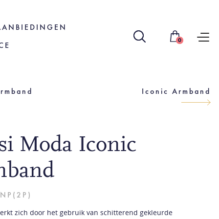
AANBIEDINGEN
0
CE
Armband
Iconic Armband
isi Moda Iconic
mband
NP(2P)
merkt zich door het gebruik van schitterend gekleurde