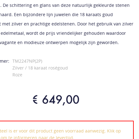
. De schittering en glans van deze natuurlijk gekleurde stenen
naard. Een bijzondere lijn juwelen die 18 karaats goud
 met zilver en prachtige edelstenen. Door het gebruik van zilver
 edelmetaal, wordt de prijs vriendelijker gehouden waardoor
vagante en modieuze ontwerpen mogelijk zijn geworden.
mer:
TM2247NP(2P)
Zilver / 18 karaat roségoud
Roze
€ 649,00
el is er voor dit product geen voorraad aanwezig. Klik op
k om te informeren naar de levertijd.