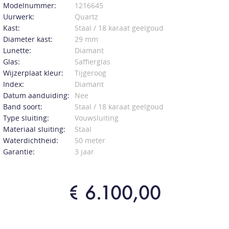
Modelnummer:
1216645
Uurwerk:
Quartz
Kast:
Staal / 18 karaat geelgoud
Diameter kast:
29 mm
Lunette:
Diamant
Glas:
Saffierglas
Wijzerplaat kleur:
Tijgeroog
Index:
Diamant
Datum aanduiding:
Nee
Band soort:
Staal / 18 karaat geelgoud
Type sluiting:
Vouwsluiting
Materiaal sluiting:
Staal
Waterdichtheid:
50 meter
Garantie:
3 jaar
€ 6.100,00