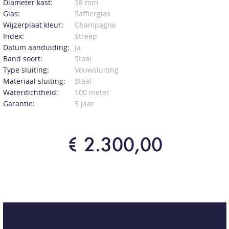
Diameter kast:
38 mm
Glas:
Saffierglas
Wijzerplaat kleur:
Champagne
Index:
Streep
Datum aanduiding:
Ja
Band soort:
Staal
Type sluiting:
Vouwsluiting
Materiaal sluiting:
Staal
Waterdichtheid:
100 meter
Garantie:
5 jaar
€ 2.300,00